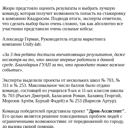
Жюри предстояло оценить результаты и выбрать лучшую
команду, которая получит возможность попасть на стажировку
в компанию Квадросим. Подводя итоги, эксперты отметили,
что сделать выбор было очень сложно, так как абсолютно все
участники представили очень сильные кейсы:
Александр Герман, Руководитель отдела маркетинга
компании Unify-lab:
«За 3 дня ребята достигли впечатляющих результатов, даже
несмотря на то, что многие впервые работали в данной
среде. Благодарим ГУАП за то, что проводите такое важное
событие».
Эксперты выделили проекты от нескольких школ № 703, №
311 и № 253. Максимальное число баллов было отдано
команде, состоящей из учащихся 9-ых и 11-ых классов школы
№ 703 (Рысыч Дмитрий, Баласанов Роман, Балаянц Георгий,
Морозов Артём, Бурхай Фадей) и № 253 (Варисов Артур).
Команда победителей представила проект
"Дрон-Ассистент"
.
Его целью является решение повседневных проблем людей с
ограниченными возможностями: от передвижений по городу,
до вызова скорой помощи.