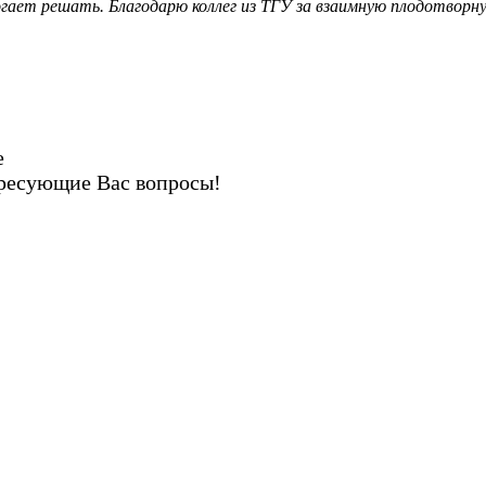
огает решать. Благодарю коллег из ТГУ за взаимную плодотворн
е
ересующие Вас вопросы!