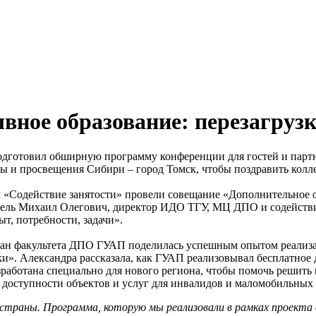
ное образование: перезагрузк
подготовил обширную программу конференции для гостей и парт
ы и просвещения Сибири – город Томск, чтобы поздравить колле
 «Содействие занятости» провели совещание «Дополнительное о
ель Михаил Олегович, директор ИДО ТГУ, МЦ ДПО и содействия 
т, потребности, задачи».
декан факультета ДПО ГУАП поделилась успешным опытом реали
и». Александра рассказала, как ГУАП реализовывал бесплатное 
работана специально для нового региона, чтобы помочь решить
доступности объектов и услуг для инвалидов и маломобильных 
траны. Программа, которую мы реализовали в рамках проекта 